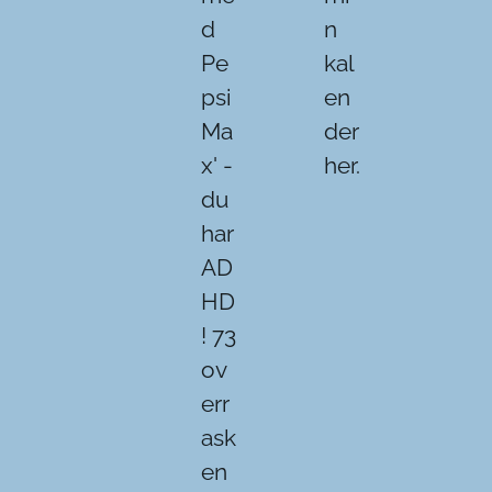
d
n
Pe
kal
psi
en
Ma
der
x' -
her.
du
har
AD
HD
! 73
ov
err
ask
en