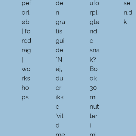
pef
de
ufo
se
orl
n
rpli
n.d
øb
gra
gte
k
| fo
tis
nd
red
gui
e
rag
de
sna
|
"N
k?
wo
ej,
Bo
rks
du
ok
ho
er
30
ps
ikk
mi
e
nut
'vil
ter
d
i
me
mi