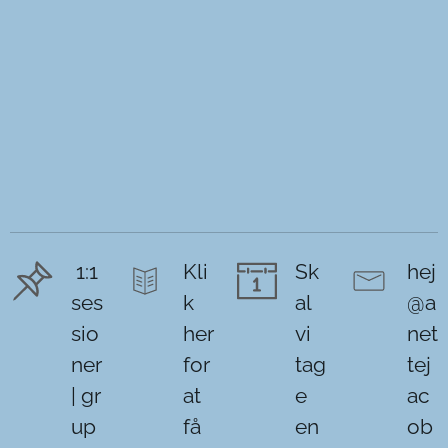
1:1
Kli
Sk
hej
ses
k
al
@a
sio
her
vi
net
ner
for
tag
tej
| gr
at
e
ac
up
få
en
ob