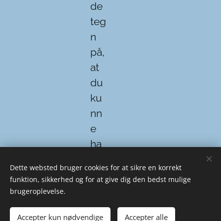
de
teg
n
på,
at
du
ku
nn
e
ha
ve
Dette websted bruger cookies for at sikre en korrekt
AD
funktion, sikkerhed og for at give dig den bedst mulige
HD
brugeroplevelse.
ud
Accepter kun nødvendige
Accepter alle
en